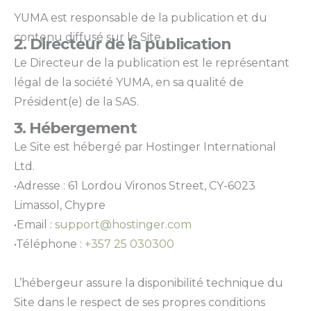
YUMA est responsable de la publication et du
contenu diffusé sur le Site.
2. Directeur de la publication
Le Directeur de la publication est le représentant
légal de la société YUMA, en sa qualité de
Président(e) de la SAS.
3. Hébergement
Le Site est hébergé par Hostinger International
Ltd.
•Adresse : 61 Lordou Vironos Street, CY-6023
Limassol, Chypre
•Email :
support@hostinger.com
•Téléphone :
+357 25 030300
L’hébergeur assure la disponibilité technique du
Site dans le respect de ses propres conditions